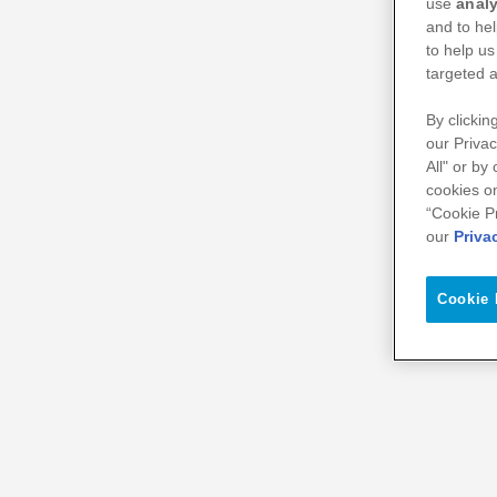
use
analy
and to hel
to help us
targeted a
By clickin
our Privac
All" or by
cookies on
“Cookie P
our
Priva
Cookie 