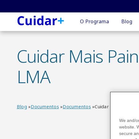
Login
O Programa
Blog
screen
Cuidar Mais Pain
menu
LMA
Blog
Documentos
Documentos
Cuidar Mais Painel
We and/or
website.
secure an