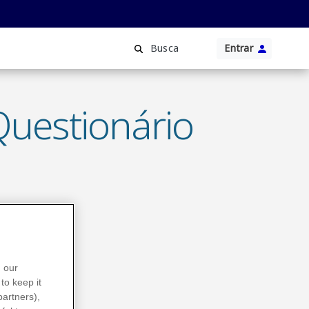
Entrar
Busca
Questionário
n our
to keep it
partners),