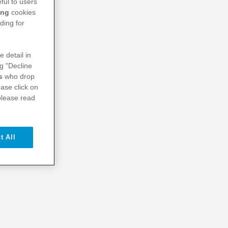
ful to users
ing
cookies
ding for
e detail in
ng "Decline
s
who drop
ase click on
please read
t All