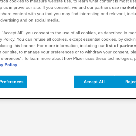
tics
cookies to measure website use, to learn what content is most use
p us improve our site. If you consent, we and our partners use
market
 share content with you that you may find interesting and relevant, inclu
dvertising and on social media.
g "Accept All", you consent to the use of all cookies, as described in mor
y Policy. You can refuse all cookies, except essential cookies, by clicki
 closing this banner. For more information, including our
list of partner
 our site, to manage your preferences or to withdraw your consent, ple
references”. To learn more about how Pfizer uses these technologies, 
cy Policy
.
Preferences
Accept All
Rejec