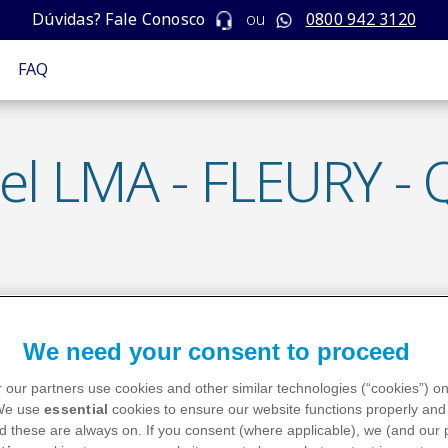
Dúvidas? Fale Conosco
ou
0800 942 3120
FAQ
el LMA - FLEURY - 
 LMA - FLEURY - Questionário LMA
We need your consent to proceed
 our partners use cookies and other similar technologies (“cookies”) o
 We use
essential
cookies to ensure our website functions properly and 
d these are always on. If you consent (where applicable), we (and our 