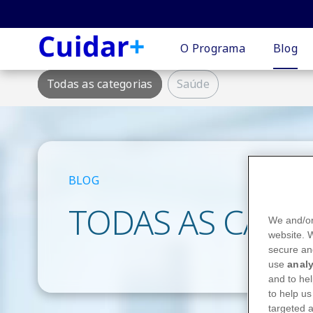
Login
O Programa
Blog
Article
Todas as categorias
Saúde
screen
Category
menu
Links
BLOG
TODAS AS CATE
We and/or
website.
secure an
use
analy
and to hel
to help us
targeted a