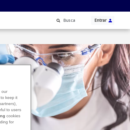
Entrar
Busca
n our
to keep it
partners),
ful to users
ing
cookies
ding for