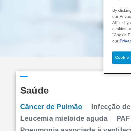
By clickin
our Privac
All" or by
cookies on
“Cookie P
our
Priva
Cookie 
Saúde
Câncer de Pulmão
Infecção de
Leucemia mieloide aguda
PAF
Pneumonia associada à ventila