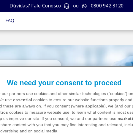
Dúvidas? Fale Conosco
ou
0800 942 3120
FAQ
We need your consent to proceed
GORIAS
 our partners use cookies and other similar technologies (“cookies”) o
 We use
essential
cookies to ensure our website functions properly and 
d these are always on. If you consent (where applicable), we (and our 
tics
cookies to measure website use, to learn what content is most use
p us improve our site. If you consent, we and our partners use
market
 share content with you that you may find interesting and relevant, inclu
dvertising and on social media.