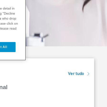
e detail in
ng "Decline
s
who drop
ase click on
please read
t All
Ver tudo
nal