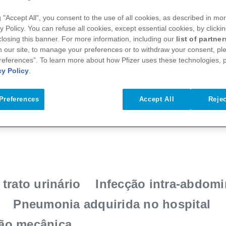
g "Accept All", you consent to the use of all cookies, as described in mor
y Policy. You can refuse all cookies, except essential cookies, by clicki
 closing this banner. For more information, including our
list of partner
 our site, to manage your preferences or to withdraw your consent, ple
references”. To learn more about how Pfizer uses these technologies, 
cy Policy
.
Preferences
Accept All
Rejec
 trato urinário
Infecção intra-abdomi
Pneumonia adquirida no hospital
ção mecânica